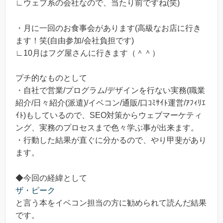
∟ウェブ系の会社なので、当たり前ですね(笑)
・月に一回のお食事会があります(高級なお店に行き
ます！笑(自由参加/会社負担です)
∟10月はフグ屋さんに行きます（＾＾）
プチ的なものとして
・自社で営業/プログラム/デザインを行ない実務(職業
紹介/日々紹介(派遣)/イベコン/通販/口ｺﾐｻｲﾄ運営/ｱﾌｨﾘｴ
ｲﾄ)もしているので、SEO対策からウェブマーケティ
ング、実務のプロセスまで色々学ぶ事が出来ます。
・行動した結果が直ぐに分かるので、やり甲斐があり
ます。
◆今回の経緯として
ザ・ピーク
と言う本をイベコン担当の方に勧められて読んだ結果
です。