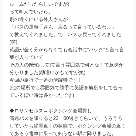
ルームだったらしいですが)
って叫んでいたら、
別の近くにいる外人さんが
「バスの運転手さん、戻るって言っているわよ」
て教えてくれました。で、バスが戻ってくれました
(笑)
英語が全く分からなくても会話中に”バック”と言う言
葉が入っていて
その人の[安心して]て言う雰囲気で何となくで意味が
分かりました(勘違いかもですが笑)
今回の旅行で一番の活躍時です！
(他の場所でも雰囲気で勝手に英語を解釈をして合っ
ているぽい時は多かったです)
◆ロサンゼルス→ボクシング会場探し
高速バスを降りると22：00過ぎくらいで、うろうろ
していたら終電近くの状態で、ボクシング会場の近く
であろう電車に乗って知らない駅に降りました。