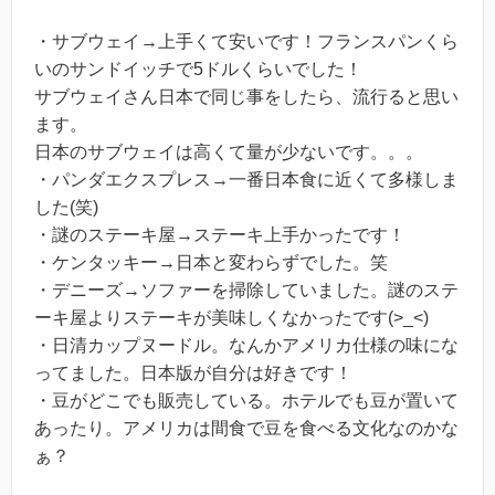
・サブウェイ→上手くて安いです！フランスパンくら
いのサンドイッチで5ドルくらいでした！
サブウェイさん日本で同じ事をしたら、流行ると思い
ます。
日本のサブウェイは高くて量が少ないです。。。
・パンダエクスプレス→一番日本食に近くて多様しま
した(笑)
・謎のステーキ屋→ステーキ上手かったです！
・ケンタッキー→日本と変わらずでした。笑
・デニーズ→ソファーを掃除していました。謎のステ
ーキ屋よりステーキが美味しくなかったです(>_<)
・日清カップヌードル。なんかアメリカ仕様の味にな
ってました。日本版が自分は好きです！
・豆がどこでも販売している。ホテルでも豆が置いて
あったり。アメリカは間食で豆を食べる文化なのかな
ぁ？