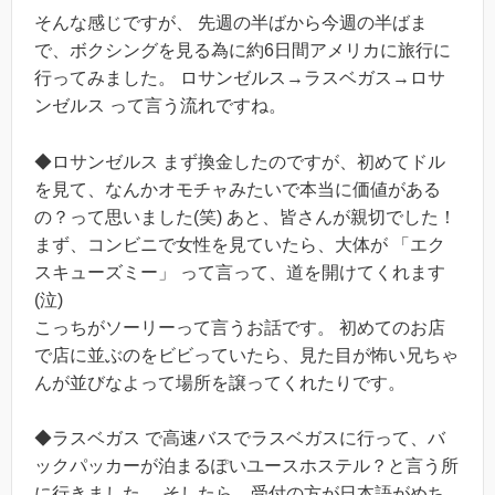
そんな感じですが、 先週の半ばから今週の半ばま
で、ボクシングを見る為に約6日間アメリカに旅行に
行ってみました。 ロサンゼルス→ラスベガス→ロサ
ンゼルス って言う流れですね。
◆ロサンゼルス まず換金したのですが、初めてドル
を見て、なんかオモチャみたいで本当に価値がある
の？って思いました(笑) あと、皆さんが親切でした！
まず、コンビニで女性を見ていたら、大体が 「エク
スキューズミー」 って言って、道を開けてくれます
(泣)
こっちがソーリーって言うお話です。 初めてのお店
で店に並ぶのをビビっていたら、見た目が怖い兄ちゃ
んが並びなよって場所を譲ってくれたりです。
◆ラスベガス で高速バスでラスベガスに行って、バ
ックパッカーが泊まるぽいユースホステル？と言う所
に行きました。 そしたら、受付の方が日本語がめち