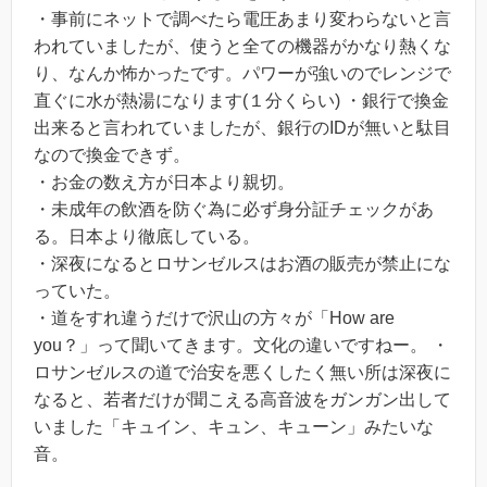
・事前にネットで調べたら電圧あまり変わらないと言
われていましたが、使うと全ての機器がかなり熱くな
り、なんか怖かったです。パワーが強いのでレンジで
直ぐに水が熱湯になります(１分くらい) ・銀行で換金
出来ると言われていましたが、銀行のIDが無いと駄目
なので換金できず。
・お金の数え方が日本より親切。
・未成年の飲酒を防ぐ為に必ず身分証チェックがあ
る。日本より徹底している。
・深夜になるとロサンゼルスはお酒の販売が禁止にな
っていた。
・道をすれ違うだけで沢山の方々が「How are
you？」って聞いてきます。文化の違いですねー。 ・
ロサンゼルスの道で治安を悪くしたく無い所は深夜に
なると、若者だけが聞こえる高音波をガンガン出して
いました「キュイン、キュン、キューン」みたいな
音。