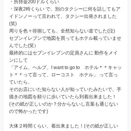
・所持金200ドルくらい
・深夜2時くらい で、別のタクシーに何を話してもア
イドンノーって言われて、タクシー出発されました
(笑)
周りを色々徘徊しても、全然知らない道でした(泣)
セブンイレブンで地図を買ってもホテル載っていませ
んでした(笑）
最終的にはセブンイレブンの定員さんに 動作をメイ
ンにして
「アイム、ヘルプ、I want to go to ホテル＊＊キャッ
ト＊＊って言って、ローコスト ホテル」 って言っ
ていたら、
そのお店にいた知らない人が知っていたみたいで、手
描きの地図を頼りに歩いていたら到着出来ました！
(その紙が正しいのか？分からないし言葉も通じない
ので怖かったです)
大体２時間くらい、着出来ました！(その紙が正しい