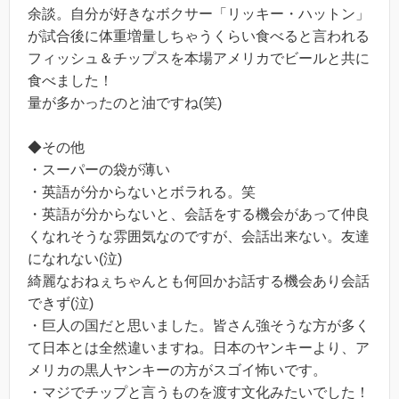
余談。自分が好きなボクサー「リッキー・ハットン」
が試合後に体重増量しちゃうくらい食べると言われる
フィッシュ＆チップスを本場アメリカでビールと共に
食べました！
量が多かったのと油ですね(笑)
◆その他
・スーパーの袋が薄い
・英語が分からないとボラれる。笑
・英語が分からないと、会話をする機会があって仲良
くなれそうな雰囲気なのですが、会話出来ない。友達
になれない(泣)
綺麗なおねぇちゃんとも何回かお話する機会あり会話
できず(泣)
・巨人の国だと思いました。皆さん強そうな方が多く
て日本とは全然違いますね。日本のヤンキーより、ア
メリカの黒人ヤンキーの方がスゴイ怖いです。
・マジでチップと言うものを渡す文化みたいでした！