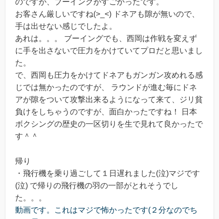
のですが、ブーイングがすごかったです。
お客さん厳しいですね(>_<) ドネアも隙が無いので、
手は出せない感じでしたよ。
あれは。。。 ブーイングでも、西岡は作戦を変えず
に手を出さないで圧力をかけていてプロだと思いまし
た。
で、西岡も圧力をかけてドネアもガンガン攻めれる感
じでは無かったのですが、 ラウンドが進む毎にドネ
アが隙をついて攻撃出来るようになって来て、ジリ貧
負けをしちゃうのですが、面白かったですね！ 日本
ボクシングの歴史の一区切りを生で見れて良かったで
す＾＾
帰り
・飛行機を乗り過ごして１日遅れました(泣)マジです
(泣) で帰りの飛行機の羽の一部がとれそうでし
た。。。
動画です。これはマジで怖かったです(２分なのでち