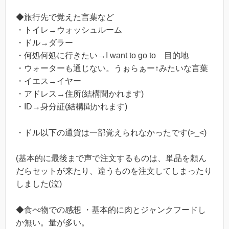
◆旅行先で覚えた言葉など
・トイレ→ウォッシュルーム
・ドル→ダラー
・何処何処に行きたい→I want to go to 目的地
・ウォーターも通じない。うぉらぁー↑みたいな言葉
・イエス→イヤー
・アドレス→住所(結構聞かれます)
・ID→身分証(結構聞かれます)
・ドル以下の通貨は一部覚えられなかったです(>_<)
(基本的に最後まで声で注文するものは、単品を頼ん
だらセットが来たり、違うものを注文してしまったり
しました(泣)
◆食べ物での感想 ・基本的に肉とジャンクフードし
か無い。量が多い。