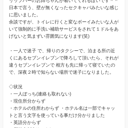
リップバーのお姉ちゃんが着いてくれるぽいです＾＾
日本で言う、壁が無くなったセクキャバみたいな感じ
に思いました。
余談ですが、トイレに行くと変なボーイみたいな人が
いて強制的に手洗い補助サービスをされて１ドルをあ
げないと気まずい雰囲気になります(笑)
・一人で迷子 で、帰りのタクシーで、泊まる所の近
くにあるセブンイレブンで降ろして頂いたら、それが
違うセブンイレブンで 相方も先に帰って寝ていたの
で、深夜２時で知らない場所で迷子になりました。
◇状況
・一人ぼっち(連絡も取れない)
・現住所分からず
・ホテルの住所わからず ・ホテル名は一部でキャッ
トと言う文字を使っている事だけ分かりました
・英語分からず