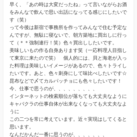
早く、「あの時は大変だったね」って言いながらお酒
をみんなで飲んで思い出話になってる感じにしたいで
す（笑）
って今後は新宿で事務所を作ってみんなで住む予定な
んですが、無駄に寝ないで、朝方築地に買出しに行っ
て（＊＊強制連行！笑）色々買出ししたいです。
美味しいもの作る自身あります笑（一応料理人目指し
て東京に来たので笑） 個人的には、貝と海老が入っ
た料理は美味しいイメージがあるので、色々トライし
たいです。あと、色々刺身にして味比べしたいです☆
昆布などで〆てカルパッチョにも色々したいです！
今、仕事で思うのが、、、、、、、、、
インターネットの検索順位が落ちても大丈夫なように
キャバクラの仕事自体が出来なくなっても大丈夫なよ
うに
この二つを常に考えています。近々実現はしてくると
思います。
なんだかんだ一番に思うのが、、、、、、、