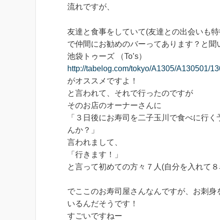
流れですが、
友達と食事をしていて(友達との出会いも特
で仲間にお勧めのバーってあります？と聞
池袋トゥーズ （To’s）
http://tabelog.com/tokyo/A1305/A130501/1
がオススメですよ！
と言われて、それで行ったのですが
そのお店のオーナーさんに
「３日後にお寿司を二子玉川で食べに行く
んか？」
言われまして、
「行きます！」
と言って初めての方々７人(自分を入れて８
でここのお寿司屋さんなんですが、お刺身
いるんだそうです！
すごいですねー