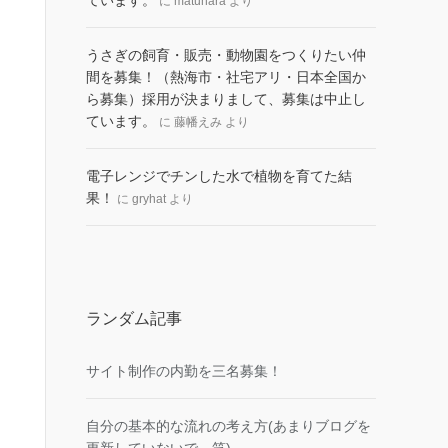
ています。
に
matuhara
より
うさぎの飼育・販売・動物園をつくりたい仲
間を募集！（熱海市・社宅アリ・日本全国か
ら募集）採用が決まりまして、募集は中止し
ています。
に
藤幡えみ
より
電子レンジでチンした水で植物を育てた結
果！
に
gryhat
より
ランダム記事
サイト制作の内勤を三名募集！
自分の基本的な流れの考え方(あまりブログを