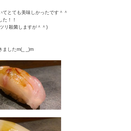
いてとても美味しかったです＾＾
した！！
ツリ殺菌しますが＾＾)
したm(_ _)m