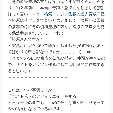
・その債務整理の方とは接点は４年間前くらいからあ
り、約２年前に、本当に奇跡の急接近をしまして(笑)
詳しく言いますと、
検索エンジン集客の達人育成口座
を松原は昔ブログで良いと言いまして、松原が２回目
の参加の時にその債務整理の方が、松原のブログを見
て偶然参加されていて、それで
「松原さんですか？」
と突然お声ガケ頂いて急接近しました(笑)自分は頂い
てばかりで申し訳ないですが。。。。m(_ _)m
・今までのSEOや集客の知識や技術、仲間が生きるの
で、サイトをガッツリ作るにしても効率的に作成でき
ると思います。
＝＝＝＝＝＝＝＝＝＝＝＝＝＝＝
これは一つの事例ですが、
「ホスト求人のアフィリエイトをする」
と言う一つの事でも、上記の色々な事が関わりあって
今の結果になっているのです。